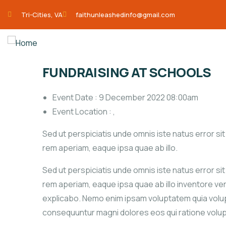
Tri-Cities, VA
faithunleashedinfo@gmail.com
FUNDRAISING AT SCHOOLS
Event Date :
9 December 2022 08:00am
Event Location :
,
Sed ut perspiciatis unde omnis iste natus error 
rem aperiam, eaque ipsa quae ab illo.
Sed ut perspiciatis unde omnis iste natus error 
rem aperiam, eaque ipsa quae ab illo inventore veri
explicabo. Nemo enim ipsam voluptatem quia volupta
consequuntur magni dolores eos qui ratione volu